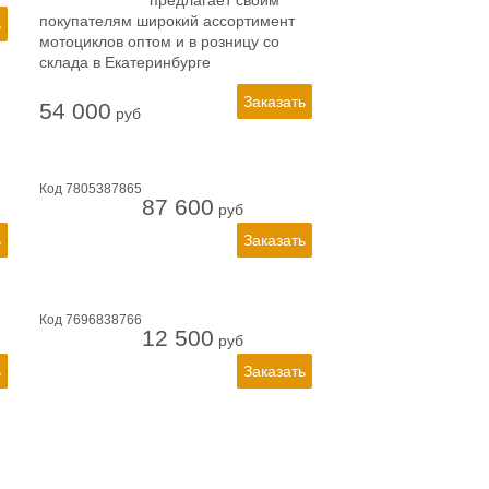
предлагает своим
покупателям широкий ассортимент
мотоциклов оптом и в розницу со
склада в Екатеринбурге
54 000
руб
Код
7805387865
87 600
руб
Код
7696838766
12 500
руб