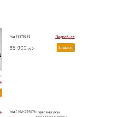
Код
78876978
Подробнее
68 900
руб
е
е
Код
94624776976
Торговый дом