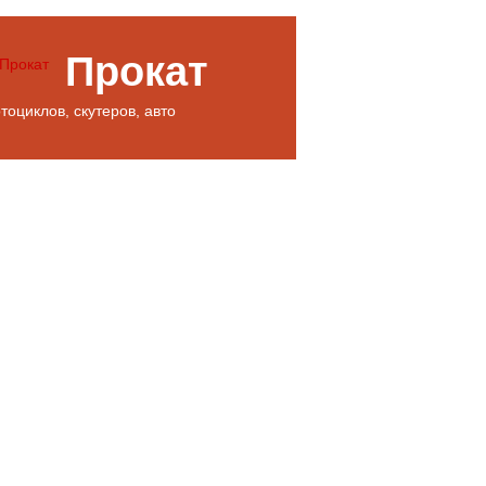
Прокат
тоциклов, скутеров, авто
Главная
Куплю, продам
Корзина заказов
Ремонт техники
Статьи