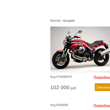
Куплю, продам
Код
479498978
Подробне
102 000
руб
Код
8356896
Подробне