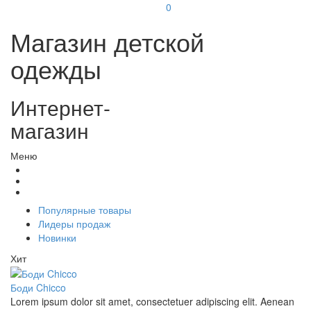
0
Магазин детской
одежды
Интернет-
магазин
Меню
Популярные товары
Лидеры продаж
Новинки
Хит
Боди Chicco
Lorem ipsum dolor sit amet, consectetuer adipiscing elit. Aenean