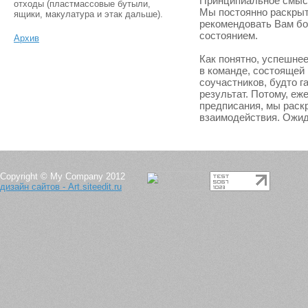
Принципиальное смысл
отходы (пластмассовые бутыли,
Мы постоянно раскрыт
ящики, макулатура и этак дальше).
рекомендовать Вам бо
состоянием.
Архив
Как понятно, успешнее
в команде, состоящей
соучастников, будто 
результат. Потому, еж
предписания, мы раск
взаимодействия. Ожид
Copyright © My Company 2012
дизайн сайтов - Art.siteedit.ru