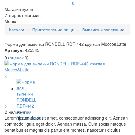
0
Магазин кухня
Интернет-магазин
Меню
Каталог
Приготовление пищи
Выпечка и запекание
Форма для выпечки RONDELL RDF-442 круглая Mocco&Latte
Артикул:
425345
0
(
оценок
0
)
<
>
В наличии
Lorem ipsum dolor sit amet, consectetuer adipiscing elit. Aenean
commodo ligula eget dolor. Aenean massa. Cum sociis natoque
penatibus et magnis dis parturient montes, nascetur ridiculus